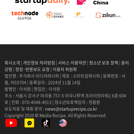
회사소개
|
개인정보 처리방침
|
서비스 이용약관
|
청소년 보호 정책
|
윤리
강령
|
정정·반론보도 요청
|
이용자 위원회
법인명 : 주식회사 미디어레시피 | 제호 : 스타트업레시피 | 등록번호 : 서
울, 아55704 | 등록일자 : 2024년 11월 14일
발행인 : 이석원 | 편집인 : 이석원
주소 : 서울시 강서구 마곡동 757-5 마곡나루역 프라이빗타워1 6층 604
호 | 전화 : 070-4048-4013 | 청소년보호책임자 : 정용환
보도자료 및 제휴 문의 :
news@startuprecipe.co.kr
Copyright 2020 © Media Recipe. All Rights Reserved.