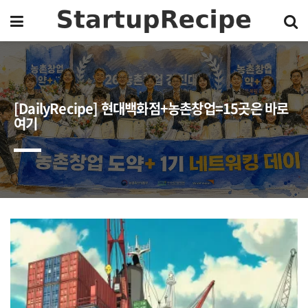
[DailyRecipe] 현대백화점+농촌창업=15곳은 바로
여기