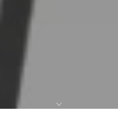
웨이브컴퍼니, 트랙미(TracMe)로 ISPO 2024 ‘브랜드 뉴’ 본