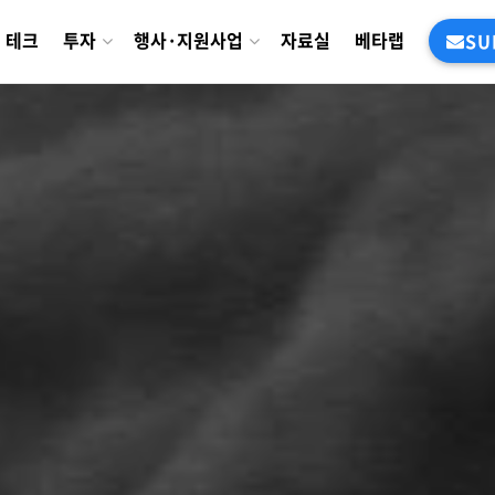
테크
투자
행사·지원사업
자료실
베타랩
SU