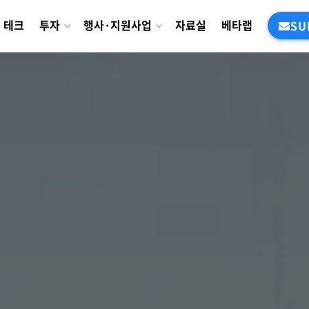
테크
투자
행사·지원사업
자료실
베타랩
SU