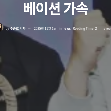
베이션 가속
by
주승호 기자
2025년 11월 1일
in
news
Reading Time: 2 mins rea