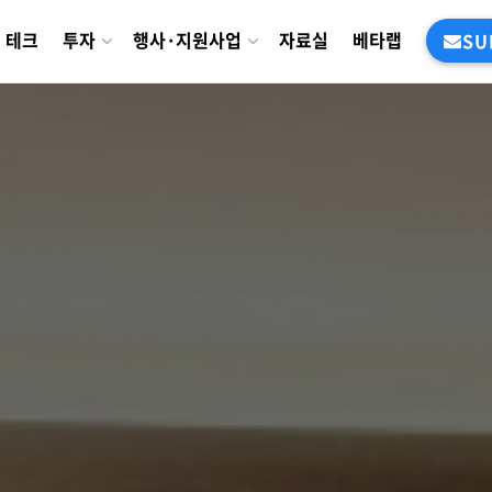
테크
투자
행사·지원사업
자료실
베타랩
SU