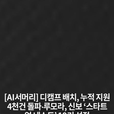
[AI서머리] 디캠프 배치, 누적 지원
4천건 돌파‧루모라, 신보 ‘스타트