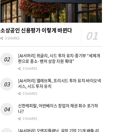
소상공인 신용평가 이렇게 바뀐다
0 SHARES
[AI서머리] 위글리, 시드 투자 유치‧중기부 “세제개
편으로 중소·벤처 성장 지원 확대”
0 SHARES
[AI서머리] 엘레브톡, 프리시드 투자 유치‧바이오넥
서스, 시드 투자 유치
0 SHARES
신한캐피탈, 어반베이스 창업자 채권 회수 포기하
나?
0 SHARES
[AI서머리] 오렌지플래닛, 유망 기업 21개 배출‧리