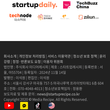
회사소개
|
개인정보 처리방침
|
서비스 이용약관
|
청소년 보호 정책
|
윤리
강령
|
정정·반론보도 요청
|
이용자 위원회
법인명 : 주식회사 미디어레시피 | 제호 : 스타트업레시피 | 등록번호 : 서
울, 아55704 | 등록일자 : 2024년 11월 14일
발행인 : 이석원 | 편집인 : 이석원
주소 : 서울시 강서구 마곡동 757-5 마곡나루역 프라이빗타워1 6층 604
호 | 전화 : 070-4048-4013 | 청소년보호책임자 : 정용환
보도자료 및 제휴 문의 :
news@startuprecipe.co.kr
Copyright 2020 © Media Recipe. All Rights Reserved.