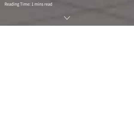
Reading Time: 1 mins read
미국국립에너지연구소과학기술계산센터 NERSC가 지난 5월
27일(현지시간) 데이터센터용 GPU인 엔비디아 A100 6,159개
를 탑재한 슈퍼컴퓨터인 펄머터(Perlmutter) 가상 제막식을 열
었다. 펄머터는 천체물리학과 기후 과학 등 분야에 걸쳐 20개 이