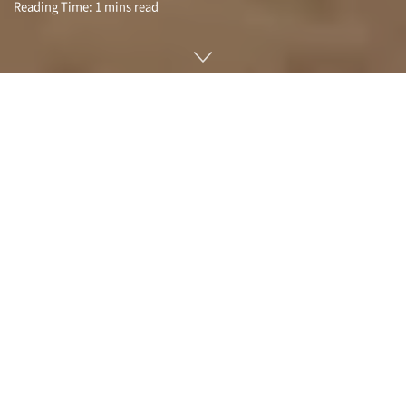
Reading Time: 1 mins read
중국 신화 속 불의 신에서 이름을 따온 탐사선 주룽(祝融)이 분
리 가능한 무선 카메라를 이용해 화성 표면에서 착륙 플랫폼과
투샷을 촬영했다.
미 항공우주국 나사(NASA)의 탐사선 퍼서비어런스, 큐리오시