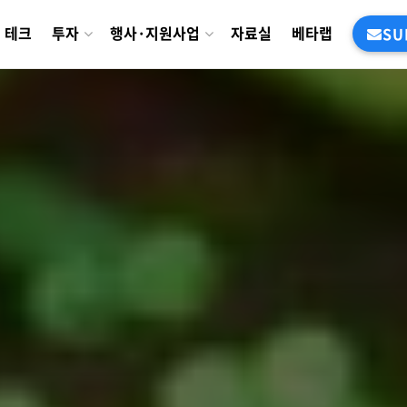
테크
투자
행사·지원사업
자료실
베타랩
SU