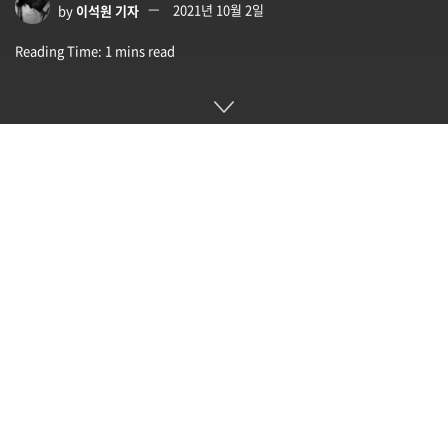
by
이석원 기자
2021년 10월 2일
Reading Time: 1 mins read
지난 몇 년 동안 불법 사이트와 범죄 조직간 관련성을 조사하던
사이버 보안 기업 그룹-IB(Group-IB) CEO인 일리야 사치코프
(Ilya Sachkov)가 해외 첩보 조직에 데이터를 전달했다는 반역