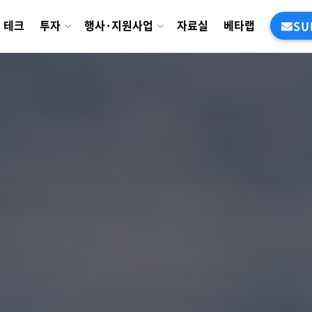
테크
투자
행사·지원사업
자료실
베타랩
SU