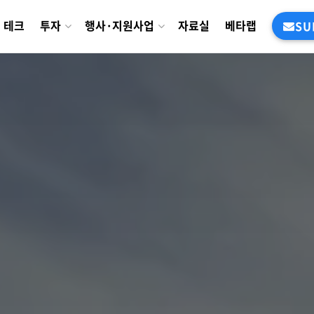
테크
투자
행사·지원사업
자료실
베타랩
SU