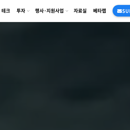
테크
투자
행사·지원사업
자료실
베타랩
SU