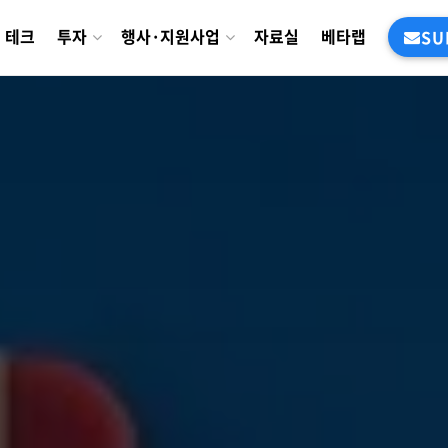
테크
투자
행사·지원사업
자료실
베타랩
SU