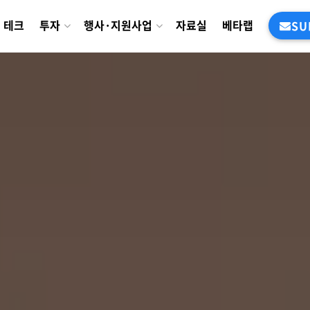
테크
투자
행사·지원사업
자료실
베타랩
SU