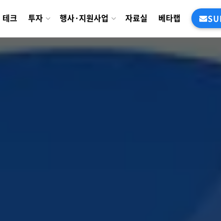
테크
투자
행사·지원사업
자료실
베타랩
SU