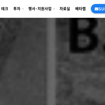
테크
투자
행사·지원사업
자료실
베타랩
SU