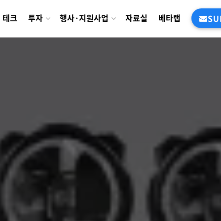
테크
투자
행사·지원사업
자료실
베타랩
SU