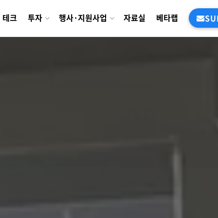
테크
투자
행사·지원사업
자료실
베타랩
SU