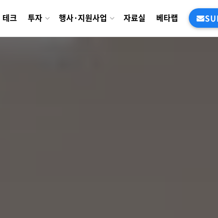
테크
투자
행사·지원사업
자료실
베타랩
SU