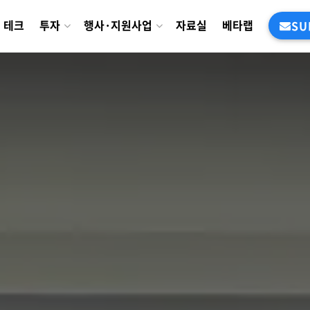
테크
투자
행사·지원사업
자료실
베타랩
SU