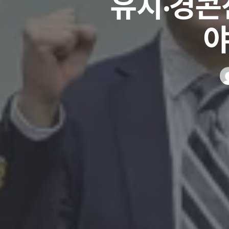
유치‧경콘진
야