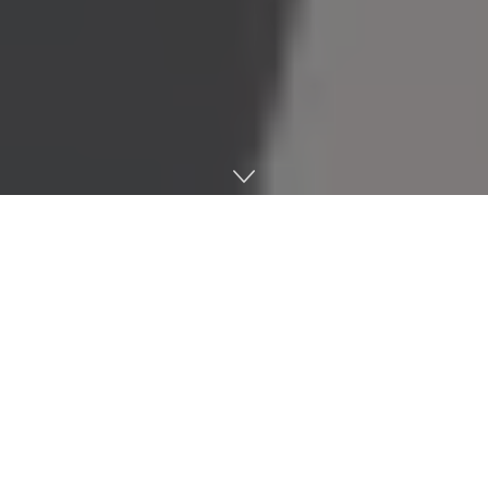
벤처기업협회
,
제
31
차 정기총회 개최
벤처기업협회(회장 송병준)는 26일 서울 양재동 엘타워에서 제
31차 정기총회를 개최하고 ‘다시, 벤처’를 기치로 내세운 2026
년도 사업계획 및 추진 방향을 발표했다. 협회는 중점 추진 과제
로 벤처생태계 제도 개선, 실질적 회원 서비스 강화, 재무 안정
성 강화 등 세 가지를 선정했다. 특히 회원 지원 서비스 만족도
와 수요 조사를 반영해 연결형·참여형 프로그램을 확대하는 등
회원사 및 벤처생태계와의 밀착도를 높여나가겠다고 밝혔다. 이
날 총회를 통해 구성된 회장단을 포함한 총 95명의 임원진은 벤