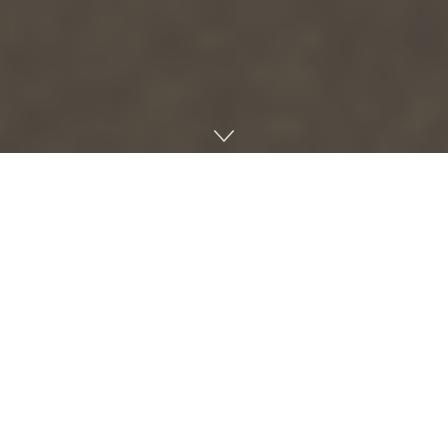
우버(Uber) 창업자 트래비스 캘러닉(Travis Kalanick)이 새로
운 로보틱스 기업 아톰스(Atoms)를 설립하며 자율주행 및 산업
용 로봇 시장에 다시 뛰어들었다. 아톰스는 식품, 광업, 운송 분
야를 사업 영역으로 명시하고 있으며 캘러닉이 기존에 운영하던
공유 주방 기업 클라우드키친스(CloudKitchens)도 아톰스로
통합된다. 회사 웹사이트에 따르면 아톰스는 로봇을 위한 휠베
이스(wheelbase)를 구축하겠다는 구상이다.
아톰은 최근 유행하는 휴머노이드 로봇 대신 특정 산업 현장에
서 즉시 투입 가능한 특수 목적형 로봇에 집중한다. 아톰은 식품
(Food), 광업(Mining), 운송(Transport) 세 분야를 공하며 이