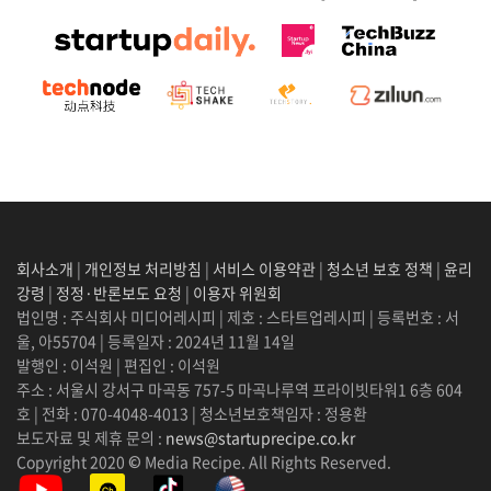
회사소개
|
개인정보 처리방침
|
서비스 이용약관
|
청소년 보호 정책
|
윤리
강령
|
정정·반론보도 요청
|
이용자 위원회
법인명 : 주식회사 미디어레시피 | 제호 : 스타트업레시피 | 등록번호 : 서
울, 아55704 | 등록일자 : 2024년 11월 14일
발행인 : 이석원 | 편집인 : 이석원
주소 : 서울시 강서구 마곡동 757-5 마곡나루역 프라이빗타워1 6층 604
호 | 전화 : 070-4048-4013 | 청소년보호책임자 : 정용환
보도자료 및 제휴 문의 :
news@startuprecipe.co.kr
Copyright 2020 © Media Recipe. All Rights Reserved.