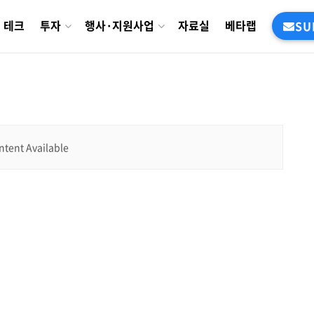
테크
투자
행사·지원사업
자료실
베타랩
SU
ntent Available