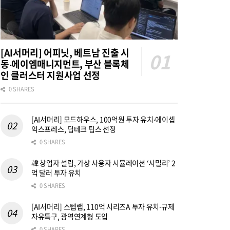
[AI서머리] 어피닛, 베트남 진출 시
동‧에이엠매니지먼트, 부산 블록체
인 클러스터 지원사업 선정
0 SHARES
[AI서머리] 모드하우스, 100억원 투자 유치‧에이셉
익스프레스, 딥테크 팁스 선정
0 SHARES
韓 창업자 설립, 가상 사용자 시뮬레이션 ‘시밀리’ 2
억 달러 투자 유치
0 SHARES
[AI서머리] 스텝랩, 110억 시리즈A 투자 유치‧규제
자유특구, 광역연계형 도입
0 SHARES