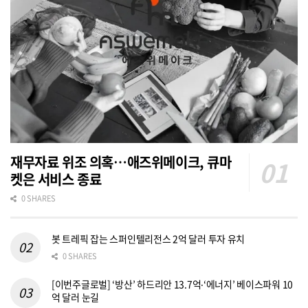
재무자료 위조 의혹…애즈위메이크, 큐마
켓은 서비스 종료
0 SHARES
봇 트레픽 잡는 스퍼인텔리전스 2억 달러 투자 유치
0 SHARES
[이번주글로벌] ‘방산’ 하드리안 13.7억‧‘에너지’ 베이스파워 10
억 달러 눈길