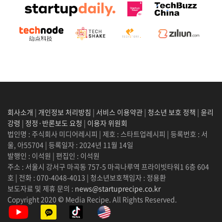
회사소개
|
개인정보 처리방침
|
서비스 이용약관
|
청소년 보호 정책
|
윤리
강령
|
정정·반론보도 요청
|
이용자 위원회
법인명 : 주식회사 미디어레시피 | 제호 : 스타트업레시피 | 등록번호 : 서
울, 아55704 | 등록일자 : 2024년 11월 14일
발행인 : 이석원 | 편집인 : 이석원
주소 : 서울시 강서구 마곡동 757-5 마곡나루역 프라이빗타워1 6층 604
호 | 전화 : 070-4048-4013 | 청소년보호책임자 : 정용환
보도자료 및 제휴 문의 :
news@startuprecipe.co.kr
Copyright 2020 © Media Recipe. All Rights Reserved.