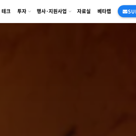
테크
투자
행사·지원사업
자료실
베타랩
SU