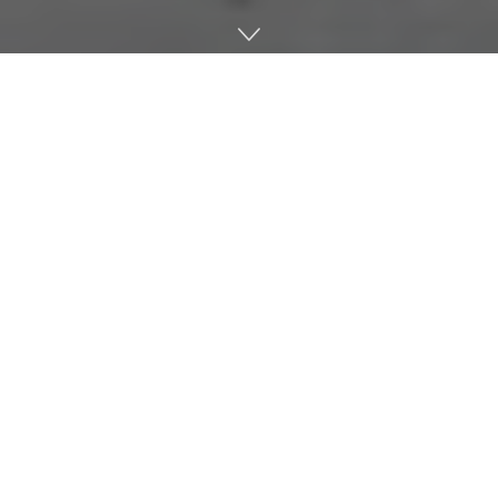
스웨덴에 위치한 스타트업 캔고루(Cangoroo)가 공유 서비스
로 전 세계 도시에서 우리나라에선 스카이콩콩으로 불리던 포고
스틱(Pogo Sticks)을 설치할 계획이라고 한다.
이미 활성화된 공유 자전거와 마찬가지로 캔고루 역시 길가에