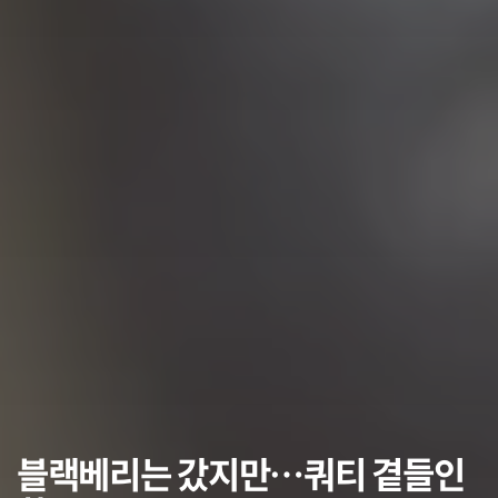
블랙베리는 갔지만…쿼티 곁들인