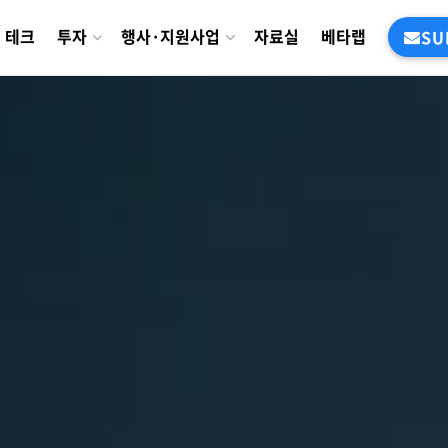
테크
투자
행사·지원사업
자료실
베타랩
SU