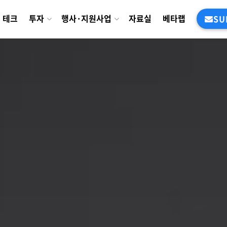
테크
투자
행사·지원사업
자료실
베타랩
SU