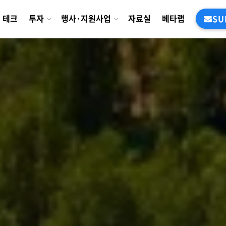
테크
투자
행사·지원사업
자료실
베타랩
SU