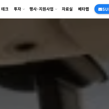
테크
투자
행사·지원사업
자료실
베타랩
SU