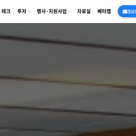
테크
투자
행사·지원사업
자료실
베타랩
SU