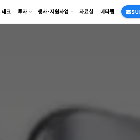
테크
투자
행사·지원사업
자료실
베타랩
SU