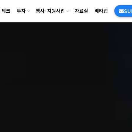
테크
투자
행사·지원사업
자료실
베타랩
SU