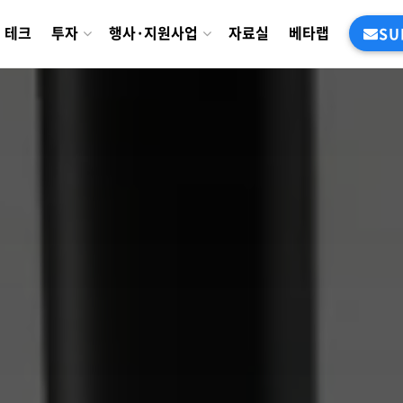
테크
투자
행사·지원사업
자료실
베타랩
SU