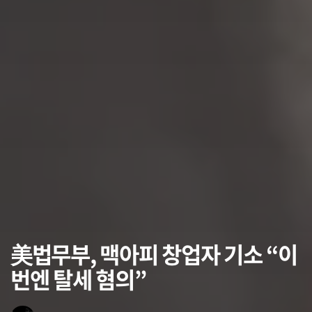
美법무부, 맥아피 창업자 기소 “이
번엔 탈세 혐의”