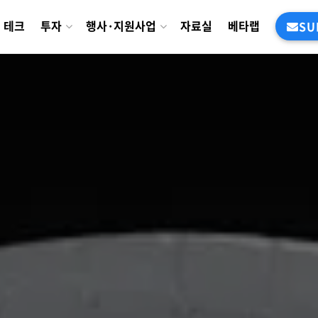
테크
투자
행사·지원사업
자료실
베타랩
SU