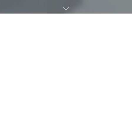
미국 뉴욕주가 3월 26일(현지시간) 코로나19 감염 백신이나 음
성이라는 걸 증명해주는 디지털 여권인 엑셀시오르 패스
(Excelsior Pass) 운용을 시작했다. 안드로이드와 iOS용 앱으로
제공하며 디지털 인증서 운용은 미국에선 처음이라고 한다.