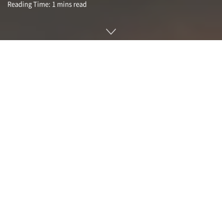
Reading Time: 1 mins read
디즈니가 빛나는 리얼한 광선검을 살짝 공개했다. CG가 아니라
연구 개발 부문이 제작한 실물인 것. 2022년 개업 예정인 스타
워즈풍 호텔인 갤럭틱 스타크루저(Galactic Starcruiser)에서
체험할 수 있을 것이라고 한다.