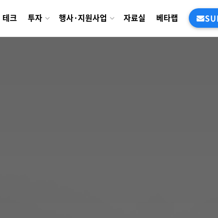
테크
투자
행사·지원사업
자료실
베타랩
SU