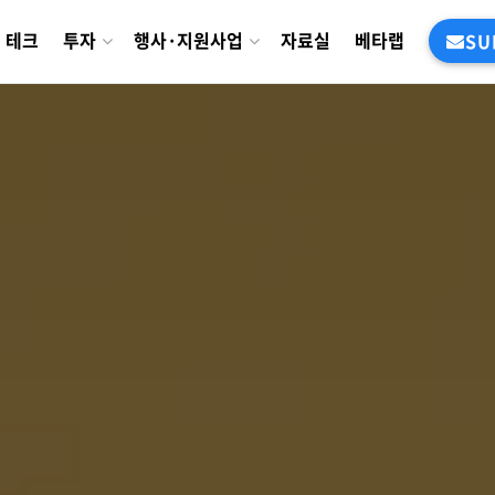
테크
투자
행사·지원사업
자료실
베타랩
SU