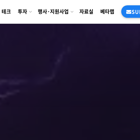
테크
투자
행사·지원사업
자료실
베타랩
SU