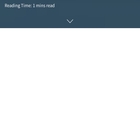
Reading Time: 1 mins read
인간을 대상으로 질병 치료나 예방 약물에 대한 유효성, 안전성
을 테스트하는 임상시험은 이미 널리 알려진 질병과 코로나19