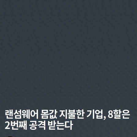
랜섬웨어 몸값 지불한 기업, 8할은
2번째 공격 받는다