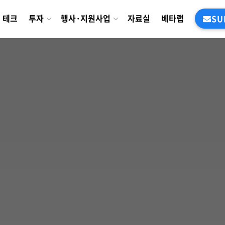
테크
투자
행사·지원사업
자료실
베타랩
SU